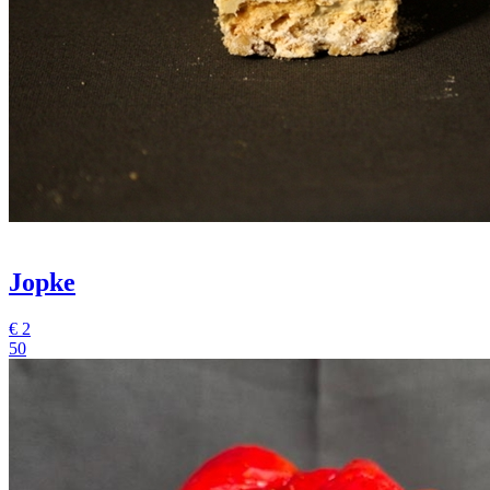
Jopke
€
2
50