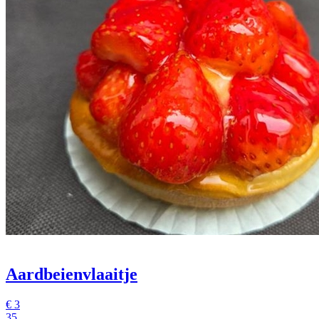
Aardbeienvlaaitje
€
3
35