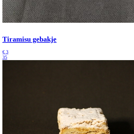
Tiramisu gebakje
€
3
35