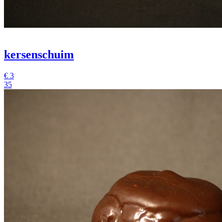
kersenschuim
€
3
35