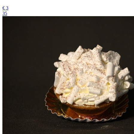
€
3
35