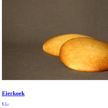
Eierkoek
€
1.-