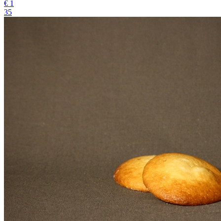
€
1
35