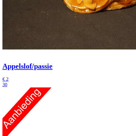
Appelslof/passie
€
2
30