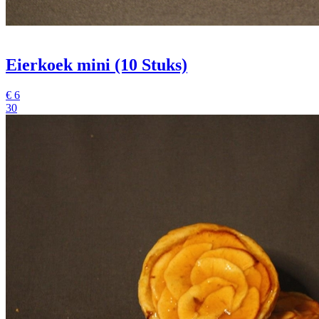
Eierkoek mini (10 Stuks)
€
6
30