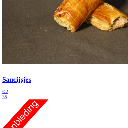
Saucijsjes
€
2
35