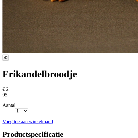
Frikandelbroodje
€ 2
95
Aantal
Voeg toe aan winkelmand
Productspecificatie