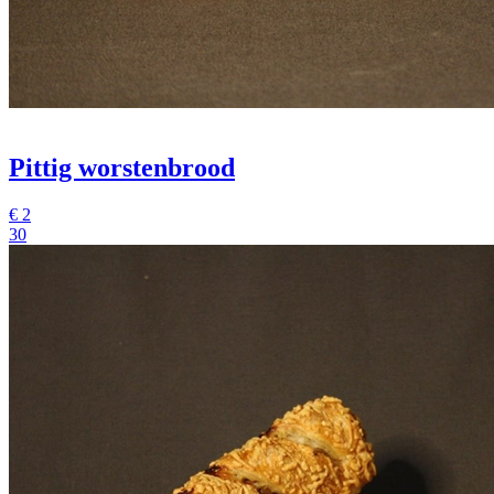
Pittig worstenbrood
€
2
30