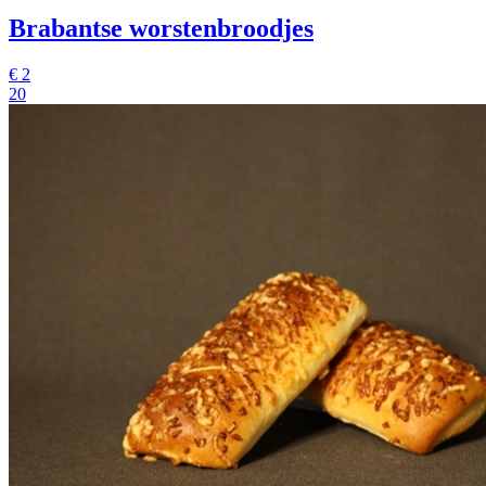
Brabantse worstenbroodjes
€
2
20